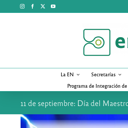
Saltar
Instagram
Facebook
X
YouTube
al
contenido
La EN
Secretarías
Programa de Integración de
11 de septiembre: Día del Maestr