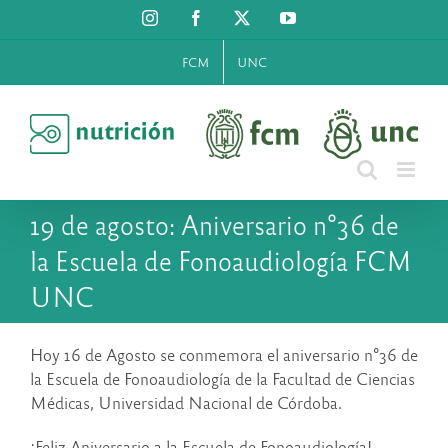
Saltar
Instagram
Facebook
X
YouTube
al
contenido
FCM
UNC
19 de agosto: Aniversario n°36 de
la Escuela de Fonoaudiología FCM
UNC
Hoy 16 de Agosto se conmemora el aniversario n°36 de
la Escuela de Fonoaudiología de la Facultad de Ciencias
Médicas, Universidad Nacional de Córdoba.
¡Feliz Aniversario a la Escuela de Fonoaudiología!