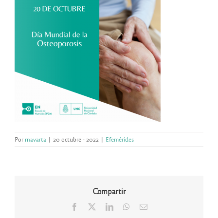
Por
rnavarta
|
20 octubre - 2022
|
Efemérides
Compartir
Facebook
X
LinkedIn
WhatsApp
Correo
electrónico