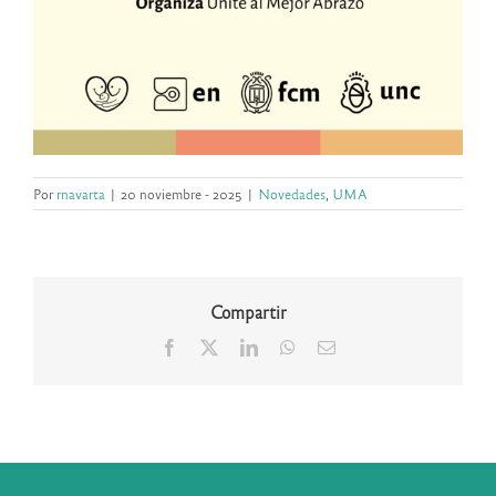
Por
rnavarta
|
20 noviembre - 2025
|
Novedades
,
UMA
Compartir
Facebook
X
LinkedIn
WhatsApp
Correo
electrónico