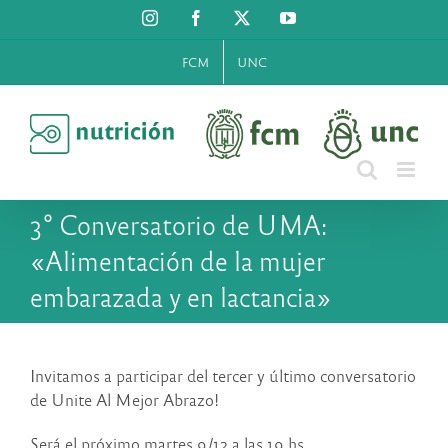
Saltar
Instagram
Facebook
X
YouTube
al
contenido
FCM
UNC
3° Conversatorio de UMA:
«Alimentación de la mujer
embarazada y en lactancia»
Invitamos a participar del tercer y último conversatorio
de Unite Al Mejor Abrazo!
Será el próximo martes 9/12 a las 19 hs.