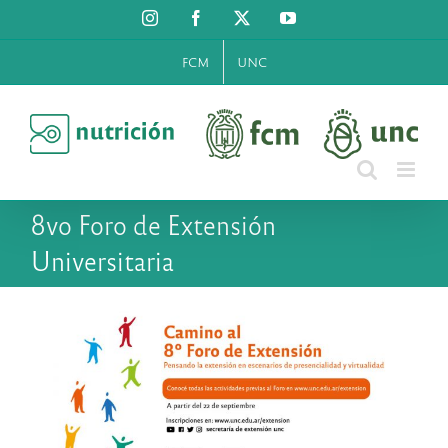
Saltar
Instagram
Facebook
X
YouTube
al
contenido
FCM
UNC
8vo Foro de Extensión
Universitaria