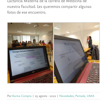
Lactancia Materna de la carrera de Medicina de
nuestra Facultad. Les queremos compartir algunas
fotos de ese encuentro.
Por
Karina Compta
|
25 agosto - 2022
|
Novedades
,
Portada
,
UMA