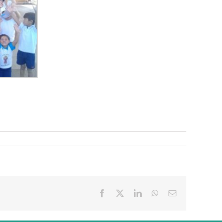
Facebook
X
LinkedIn
WhatsApp
Correo
electrónico