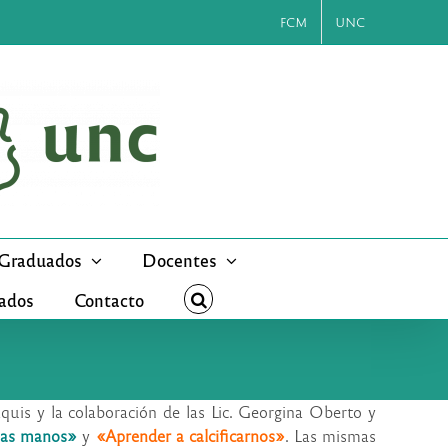
FCM
UNC
Graduados
Docentes
cados
Contacto
uis y la colaboración de las Lic. Georgina Oberto y
las manos»
y
«Aprender a calcificarnos»
. Las mismas