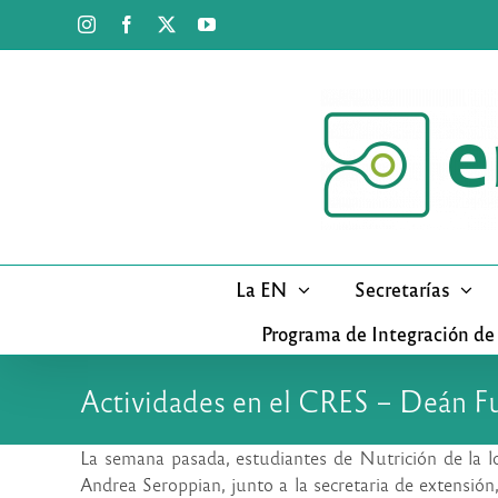
Saltar
Instagram
Facebook
X
YouTube
al
contenido
La EN
Secretarías
Programa de Integración de
Actividades en el CRES – Deán F
La semana pasada, estudiantes de Nutrición de la l
Andrea Seroppian, junto a la secretaria de extensió