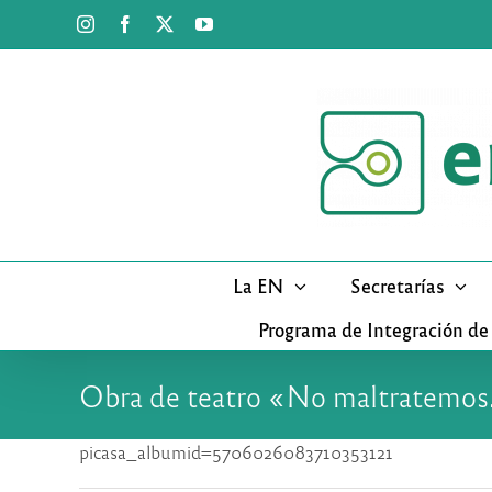
Saltar
Instagram
Facebook
X
YouTube
al
contenido
La EN
Secretarías
Programa de Integración de
Obra de teatro «No maltratemo
picasa_albumid=5706026083710353121