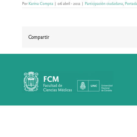
Por
Karina Compta
|
06 abril - 2011
|
Participación ciudadana
,
Portad
Compartir