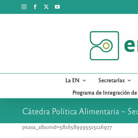
Saltar
Instagram
Facebook
X
YouTube
al
contenido
La EN
Secretarías
Programa de Integración de
Cátedra Política Alimentaria – Se
picasa_albumid=5816589995515126977