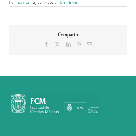
Por
rnavarta
|
23 abril - 2025
|
Efemérides
Compartir
Facebook
X
LinkedIn
WhatsApp
Correo
electrónico