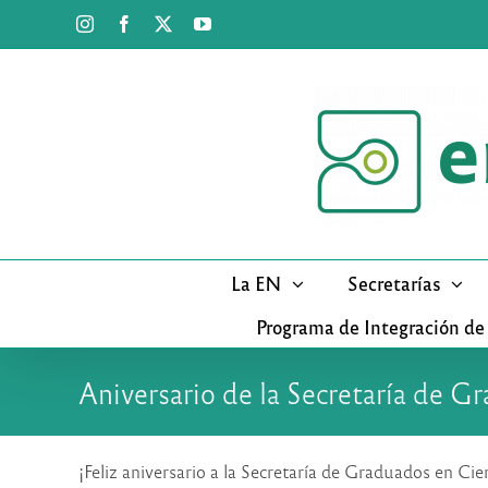
Saltar
Instagram
Facebook
X
YouTube
al
contenido
La EN
Secretarías
Programa de Integración de
Aniversario de la Secretaría de G
¡Feliz aniversario a la Secretaría de Graduados en Ci