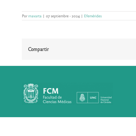
Por
rnavarta
|
07 septiembre - 2024
|
Efemérides
Compartir