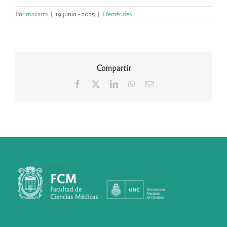
Por
rnavarta
|
19 junio - 2025
|
Efemérides
Compartir
Facebook
X
LinkedIn
WhatsApp
Correo
electrónico