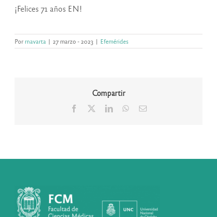
¡Felices 71 años EN!
Por
rnavarta
|
27 marzo - 2023
|
Efemérides
Compartir
Facebook
X
LinkedIn
WhatsApp
Correo
electrónico