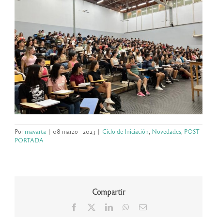
Por
rnavarta
|
08 marzo - 2023
|
Ciclo de Iniciación
,
Novedades
,
POST
PORTADA
Compartir
Facebook
X
LinkedIn
WhatsApp
Correo
electrónico