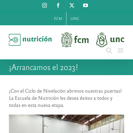
Saltar
Instagram
Facebook
X
YouTube
al
contenido
FCM
UNC
¡Arrancamos el 2023!
¡Con el Ciclo de Nivelación abrimos nuestras puertas!
La Escuela de Nutrición les desea éxitos a todos y
todas en esta nueva etapa.