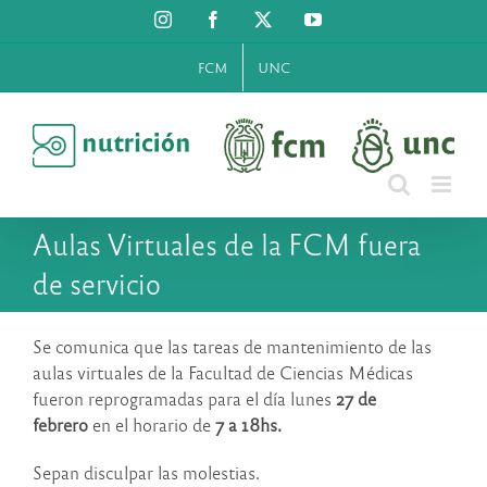
Saltar
Instagram
Facebook
X
YouTube
al
contenido
FCM
UNC
Aulas Virtuales de la FCM fuera
de servicio
Se comunica que las tareas de mantenimiento de las
aulas virtuales de la Facultad de Ciencias Médicas
fueron reprogramadas para el día lunes
27 de
febrero
en el horario de
7 a 18hs.
Sepan disculpar las molestias.