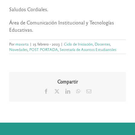
Saludos Cordiales.
Área de Comunicación Institucional y Tecnologías
Educativas.
Por
rnavarta
|
15 febrero - 2023
|
Ciclo de Iniciación
,
Docentes
,
Novedades
,
POST PORTADA
,
Secretaría de Asuntos Estudiantiles
Compartir
Facebook
X
LinkedIn
WhatsApp
Correo
electrónico