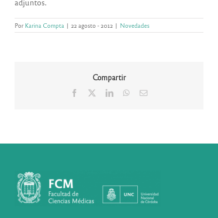
adjuntos.
Por
Karina Compta
|
22 agosto - 2012
|
Novedades
Compartir
Facebook
X
LinkedIn
WhatsApp
Correo
electrónico