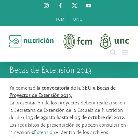
Saltar
Instagram
Facebook
X
YouTube
al
contenido
FCM
UNC
Becas de Extensión 2013
Ya comenzó la
convocatoria de la SEU a
Becas de
Proyectos de Extensión 2013
.
La presentación de los proyectos deberá realizarse en
la Secretaría de Extensión de la Escuela de Nutrición
desde el
15 de agosto hasta el 05 de octubre del 2012.
Los requisitos de presentación se pueden consultar en
la sección
«
Extensión
» dentro de los archivos