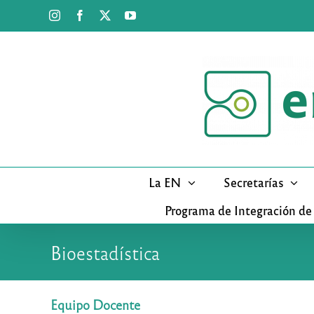
Saltar
Instagram
Facebook
X
YouTube
al
contenido
La EN
Secretarías
Programa de Integración de
Bioestadística
Equipo Docente