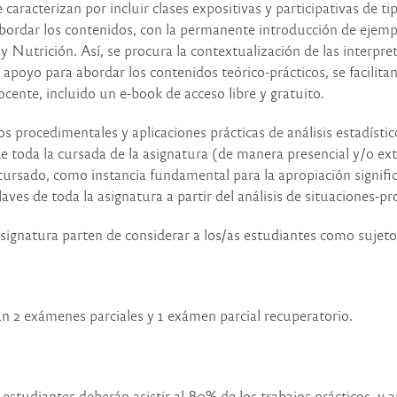
caracterizan por incluir clases expositivas y participativas de tip
bordar los contenidos, con la permanente introducción de ejempl
d y Nutrición. Así, se procura la contextualización de las interp
oyo para abordar los contenidos teórico-prácticos, se facilitan 
cente, incluido un e-book de acceso libre y gratuito.
s procedimentales y aplicaciones prácticas de análisis estadísti
de toda la cursada de la asignatura (de manera presencial y/o ext
 cursado, como instancia fundamental para la apropiación signifi
laves de toda la asignatura a partir del análisis de situaciones-p
ignatura parten de considerar a los/as estudiantes como sujeto
án 2 exámenes parciales y 1 exámen parcial recuperatorio.
s estudiantes deberán asistir al 80% de los trabajos prácticos, 