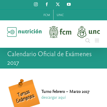
Saltar
Instagram
Facebook
X
YouTube
al
contenido
FCM
UNC
Calendario Oficial de Exámenes
2017
Turno Febrero – Marzo 2017
descargar aquí