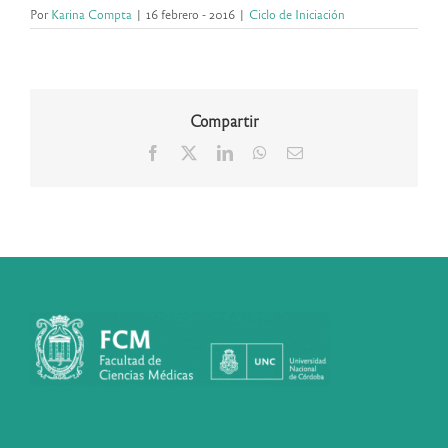
Por
Karina Compta
|
16 febrero - 2016
|
Ciclo de Iniciación
Compartir
Facebook
X
LinkedIn
WhatsApp
Correo
electrónico