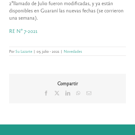
2°llamado de Julio fueron modificadas, y ya están
disponibles en Guaraní las nuevas fechas (se corrieron
una semana).
RE N° 7-2021
Por
Su Lazarte
|
05 julio - 2021
|
Novedades
Compartir
Facebook
X
LinkedIn
WhatsApp
Correo
electrónico