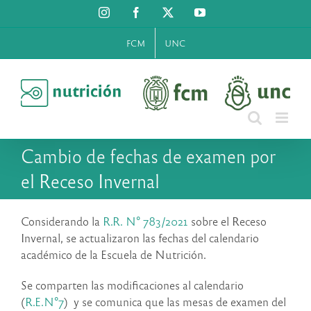
Saltar
Instagram
Facebook
X
YouTube
al
contenido
FCM
UNC
Cambio de fechas de examen por
el Receso Invernal
Considerando la
R.R. N° 783/2021
sobre el Receso
Invernal, se actualizaron las fechas del calendario
académico de la Escuela de Nutrición.
Se comparten las modificaciones al calendario
(
R.E.N°7
) y se comunica que las mesas de examen del