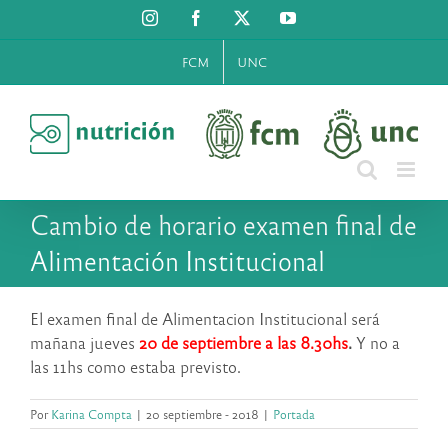
Saltar
Instagram
Facebook
X
YouTube
al
contenido
FCM
UNC
Cambio de horario examen final de
Alimentación Institucional
El examen final de Alimentacion Institucional será
mañana jueves
20 de septiembre a las 8.30hs
.
Y no a
las 11hs como estaba previsto.
Por
Karina Compta
|
20 septiembre - 2018
|
Portada