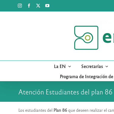
Saltar
Instagram
Facebook
X
YouTube
al
contenido
La EN
Secretarías
Programa de Integración de
Atención Estudiantes del plan 86
Los estudiantes del
Plan 86
que deseen realizar el ca