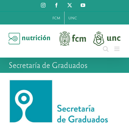
Saltar
Instagram
Facebook
X
YouTube
al
contenido
FCM
UNC
Secretaría de Graduados