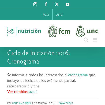
Saltar
Instagram
Facebook
X
YouTube
al
contenido
FCM
UNC
Ciclo de Iniciación 2016:
Cronograma
Se informa a todos los interesados el
cronograma
que
incluye las fechas de los exámenes parcial,
recuperatorio y final.
Ver cambios
aquí
Por
Karina Compta
|
10 febrero - 2016
|
Novedades