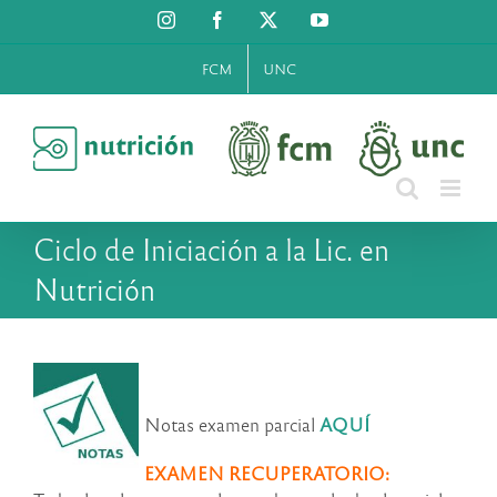
Saltar
Instagram
Facebook
X
YouTube
al
contenido
FCM
UNC
Ciclo de Iniciación a la Lic. en
Nutrición
Notas examen parcial
AQUÍ
EXAMEN RECUPERATORIO: