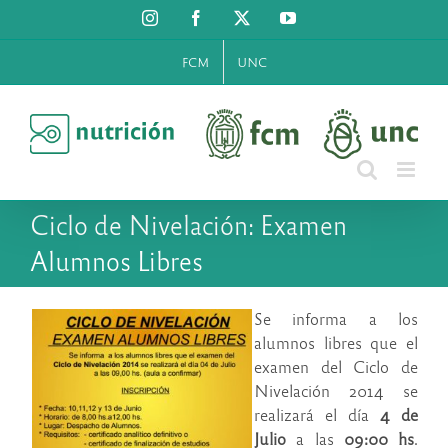
Saltar
Instagram
Facebook
X
YouTube
al
contenido
FCM
UNC
Ciclo de Nivelación: Examen
Alumnos Libres
Se informa a los
alumnos libres que el
examen del Ciclo de
Nivelación 2014 se
realizará el día
4 de
Julio
a las
09:00 hs
.