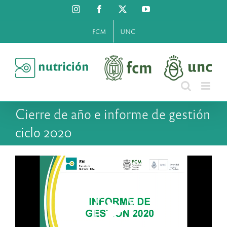
Saltar
Instagram
Facebook
X
YouTube
al
contenido
FCM
UNC
Cierre de año e informe de gestión
ciclo 2020
Reproductor
de
vídeo