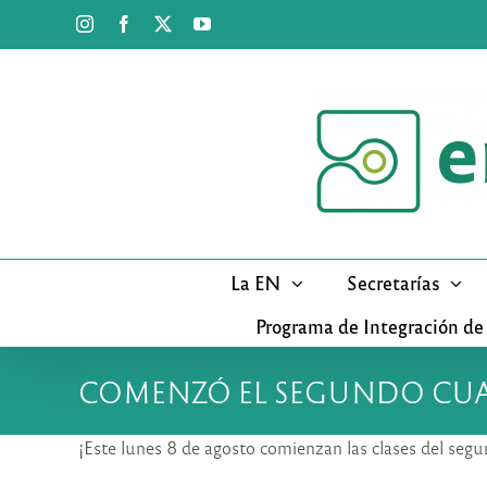
Saltar
Instagram
Facebook
X
YouTube
al
contenido
La EN
Secretarías
Programa de Integración de
COMENZÓ EL SEGUNDO CUA
¡Este lunes 8 de agosto comienzan las clases del seg