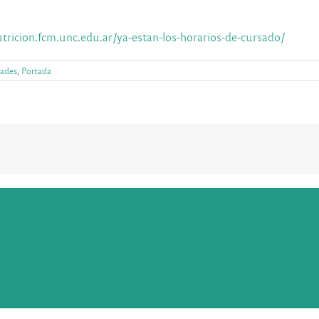
utricion.fcm.unc.edu.ar/ya-estan-los-horarios-de-cursado/
ades
,
Portada