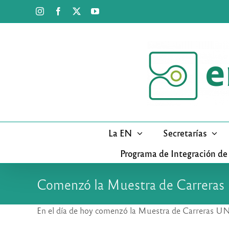
Saltar
Instagram
Facebook
X
YouTube
al
contenido
La EN
Secretarías
Programa de Integración de
Comenzó la Muestra de Carrera
En el día de hoy comenzó la Muestra de Carreras UNC 