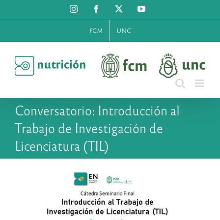
Saltar
Instagram
Facebook
X
YouTube
al
contenido
FCM
UNC
Conversatorio: Introducción al
Trabajo de Investigación de
Licenciatura (TIL)