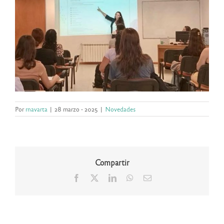
Por
rnavarta
|
28 marzo - 2025
|
Novedades
Compartir
Facebook
X
LinkedIn
WhatsApp
Correo
electrónico