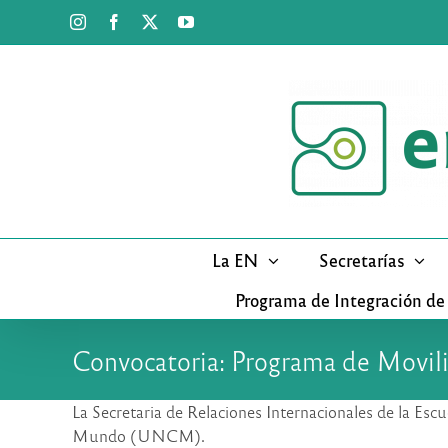
Saltar
Instagram
Facebook
X
YouTube
al
contenido
La EN
Secretarías
Programa de Integración de
Convocatoria: Programa de Mov
La Secretaria de Relaciones Internacionales de la Es
Mundo (UNCM).