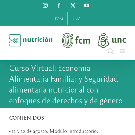
Saltar
Instagram
Facebook
X
YouTube
al
contenido
FCM
UNC
Curso Virtual: Economía
Alimentaria Familiar y Seguridad
alimentaria nutricional con
enfoques de derechos y de género
CONTENIDOS
​- 11 y 12 de agosto: Módulo Introductorio.