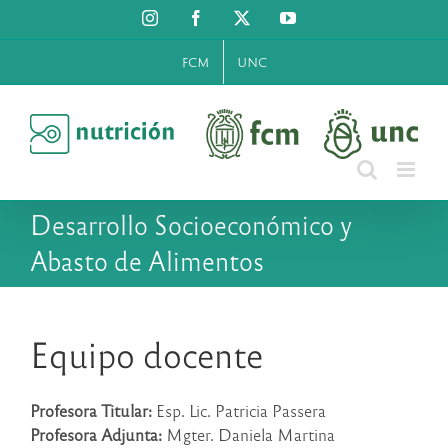
Saltar
Instagram
Facebook
X
YouTube
al
contenido
FCM
UNC
Desarrollo Socioeconómico y
Abasto de Alimentos
Equipo docente
Profesora Titular:
Esp. Lic. Patricia Passera
Profesora Adjunta:
Mgter. Daniela Martina