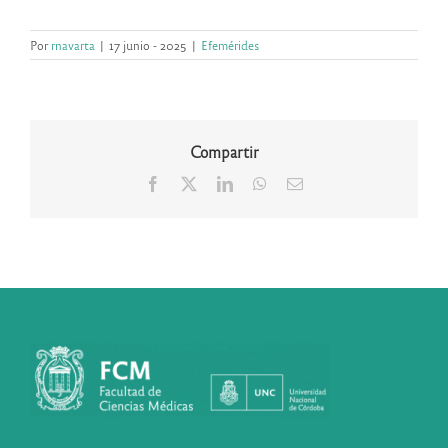
Por
rnavarta
|
17 junio - 2025
|
Efemérides
Compartir
Facebook
X
LinkedIn
WhatsApp
Correo
electrónico