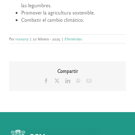
las legumbres.
Promover la agricultura sostenible.
Combatir el cambio climático.
Por
rnavarta
|
10 febrero - 2025
|
Efemérides
Compartir
Facebook
X
LinkedIn
WhatsApp
Correo
electrónico