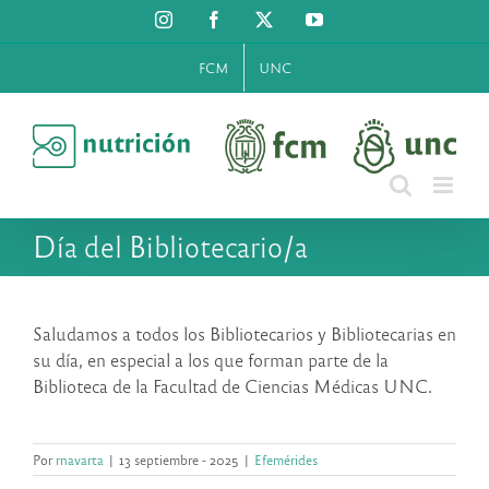
Saltar
Instagram
Facebook
X
YouTube
al
contenido
FCM
UNC
Día del Bibliotecario/a
Saludamos a todos los Bibliotecarios y Bibliotecarias en
su día, en especial a los que forman parte de la
Biblioteca de la Facultad de Ciencias Médicas UNC.
Por
rnavarta
|
13 septiembre - 2025
|
Efemérides