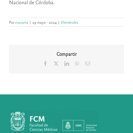
Nacional de Córdoba.
Por
rnavarta
|
29 mayo - 2024
|
Efemérides
Compartir
Facebook
X
LinkedIn
WhatsApp
Correo
electrónico