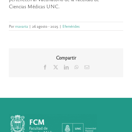
Ciencias Médicas UNC.
Por
rnavarta
|
26 agosto - 2025
|
Efemérides
Compartir
Facebook
X
LinkedIn
WhatsApp
Correo
electrónico