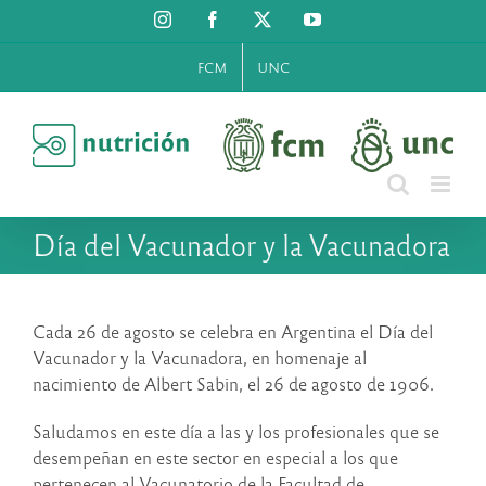
Saltar
Instagram
Facebook
X
YouTube
al
contenido
FCM
UNC
Día del Vacunador y la Vacunadora
Cada 26 de agosto se celebra en Argentina el Día del
Vacunador y la Vacunadora, en homenaje al
nacimiento de Albert Sabin, el 26 de agosto de 1906.
Saludamos en este día a las y los profesionales que se
desempeñan en este sector en especial a los que
pertenecen al Vacunatorio de la Facultad de