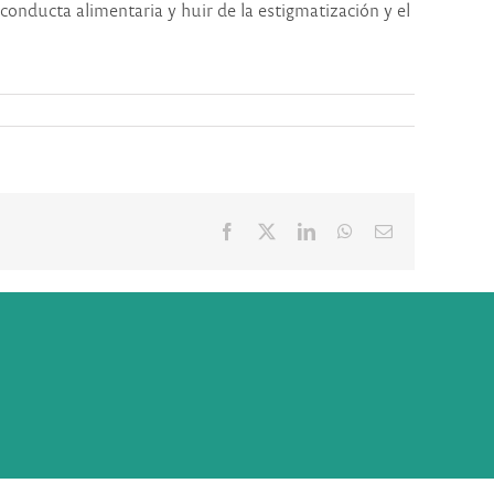
 conducta alimentaria y huir de la estigmatización y el
Facebook
X
LinkedIn
WhatsApp
Correo
electrónico