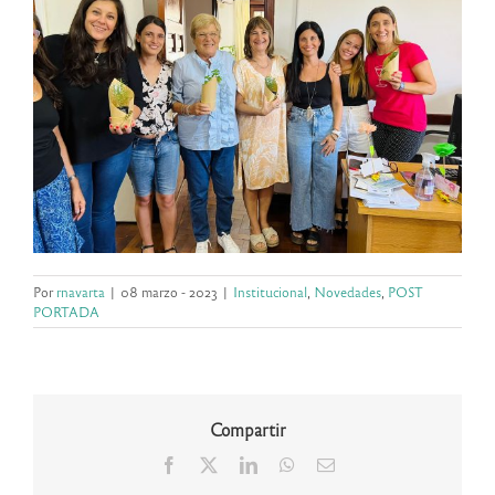
Por
rnavarta
|
08 marzo - 2023
|
Institucional
,
Novedades
,
POST
PORTADA
Compartir
Facebook
X
LinkedIn
WhatsApp
Correo
electrónico