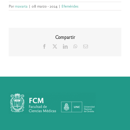
Por
rnavarta
|
08 marzo - 2024
|
Efemérides
Compartir
Facebook
X
LinkedIn
WhatsApp
Correo
electrónico