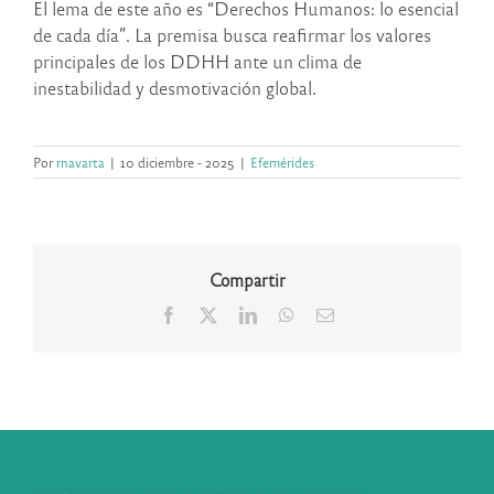
El lema de este año es “Derechos Humanos: lo esencial
de cada día”. La premisa busca reafirmar los valores
principales de los DDHH ante un clima de
inestabilidad y desmotivación global.
Por
rnavarta
|
10 diciembre - 2025
|
Efemérides
Compartir
Facebook
X
LinkedIn
WhatsApp
Correo
electrónico