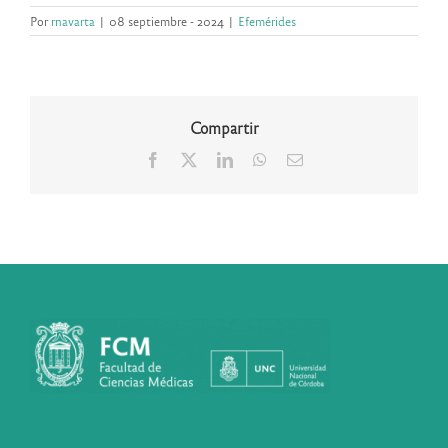
Por
rnavarta
|
08 septiembre - 2024
|
Efemérides
Compartir
Facebook
X
LinkedIn
WhatsApp
Correo
electrónico