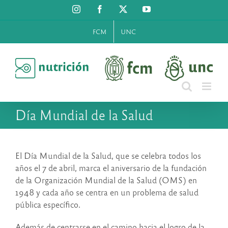
Saltar
Instagram
Facebook
X
YouTube
al
contenido
FCM
UNC
Día Mundial de la Salud
El Día Mundial de la Salud, que se celebra todos los
años el 7 de abril, marca el aniversario de la fundación
de la Organización Mundial de la Salud (OMS) en
1948 y cada año se centra en un problema de salud
pública específico.
Además de centrarse en el camino hacia el logro de la