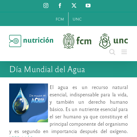
Saltar
Instagram
Facebook
X
YouTube
al
contenido
FCM
UNC
Día Mundial del Agua
El agua es un recurso natural
esencial, indispensable para la vida,
y también un derecho
humano
básico.
Es un nutriente esencial para
el ser humano ya que constituye el
principal componente del organismo
y es segundo en importancia después del oxígeno.