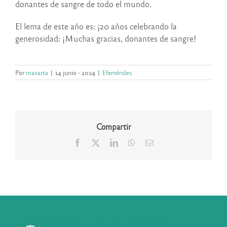
donantes de sangre de todo el mundo.
El lema de este año es: ¡20 años celebrando la
generosidad: ¡Muchas gracias, donantes de sangre!
Por
rnavarta
|
14 junio - 2024
|
Efemérides
Compartir
Facebook
X
LinkedIn
WhatsApp
Correo
electrónico