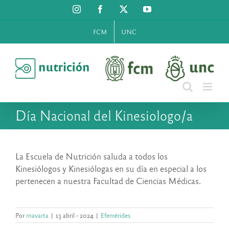
Saltar
Instagram
Facebook
X
YouTube
al
contenido
FCM
UNC
Día Nacional del Kinesiologo/a
La Escuela de Nutrición saluda a todos los
Kinesiólogos y Kinesiólogas en su día en especial a los
pertenecen a nuestra Facultad de Ciencias Médicas.
Por
rnavarta
|
13 abril - 2024
|
Efemérides