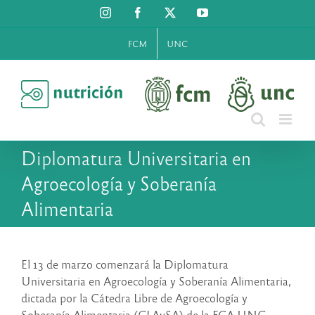
Saltar
Instagram
Facebook
X
YouTube
al
contenido
FCM
UNC
Diplomatura Universitaria en
Agroecología y Soberanía
Alimentaria
El 13 de marzo comenzará la Diplomatura
Universitaria en Agroecología y Soberanía Alimentaria,
dictada por la Cátedra Libre de Agroecología y
Soberanía Alimentaria (CLAySA) de la FCA UNC.