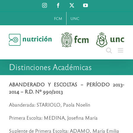
Saltar
Instagram
Facebook
X
YouTube
al
contenido
FCM
UNC
Distinciones Académicas
ABANDERADO Y ESCOLTAS – PERÍODO 2013-
2014 – R.D. Nº 990/2013
Abanderada: STARIOLO, Paola Noelín
Primera Escolta: MEDINA, Josefina María
Suplente de Primera Escolta: ADAMO, María Emilia